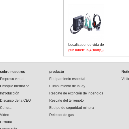
inalámbrico V9 a
prueba de explosiones
Localizador de vida de
{fun labelcus(4,'body')}
audio Aya
sobre nosotros
producto
Noti
Empresa virtual
Equipamiento especial
Visit
Enfoque mediático
Cumplimiento de la ley
Introducción
Rescate de extinción de incendios
Discurso de la CEO
Rescate del terremoto
Cultura
Equipo de seguridad minera
Vídeo
Detector de gas
Historia