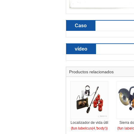
Caso
vídeo
Productos relacionados
Localizador de vida útil
Sierra do
{fun labelcus(4,'body')}
{fun label
de audio y video
doble