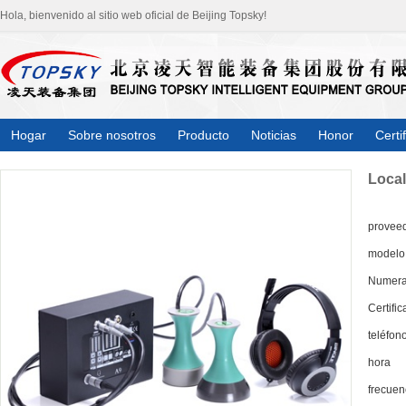
Hola, bienvenido al sitio web oficial de Beijing Topsky!
Hogar
Sobre nosotros
Producto
Noticias
Honor
Certi
Local
provee
modelo
Numera
Certific
teléfon
hora
frecuen