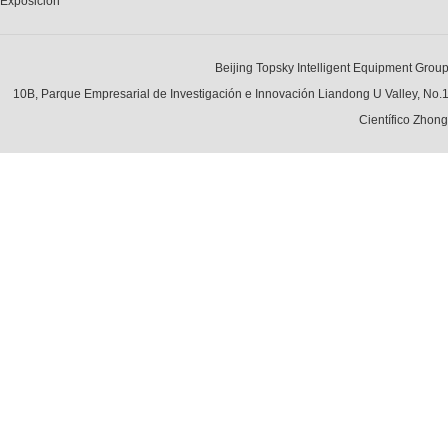
Exposición
Beijing Topsky Intelligent Equipment Grou
10B, Parque Empresarial de Investigación e Innovación Liandong U Valley, No.
Científico Zhong