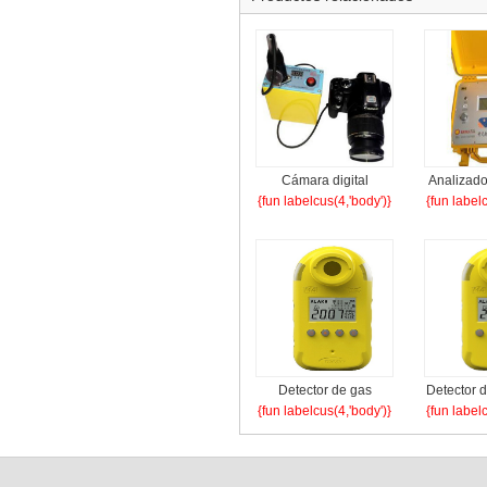
Cámara digital
Analizado
{fun labelcus(4,'body')}
{fun label
intrínsecamente
de
segura ZHS1800
intrín
seguro de
Detector de gas
Detector 
{fun labelcus(4,'body')}
{fun label
combustible JCB4
CT