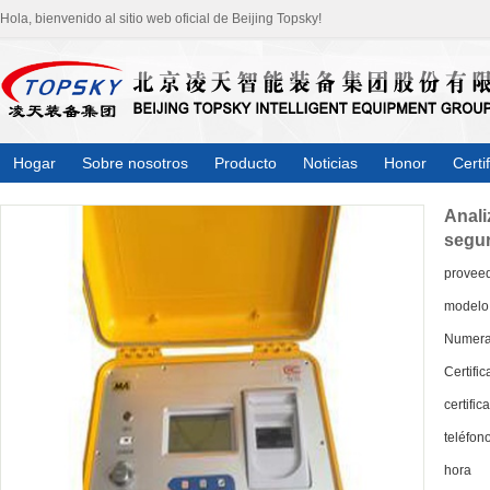
Hola, bienvenido al sitio web oficial de Beijing Topsky!
Hogar
Sobre nosotros
Producto
Noticias
Honor
Certi
Anali
segu
provee
modelo
Numera
Certific
certific
teléfon
hora